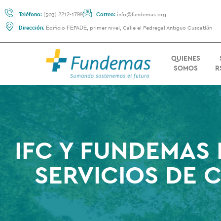
Teléfono:
(503) 2212-1799
Correo:
info@fundemas.org
Dirección:
Edificio FEPADE, primer nivel, Calle el Pedregal Antiguo Cuscatlán
QUIENES
SOMOS
R
IFC Y FUNDEMAS
SERVICIOS DE 