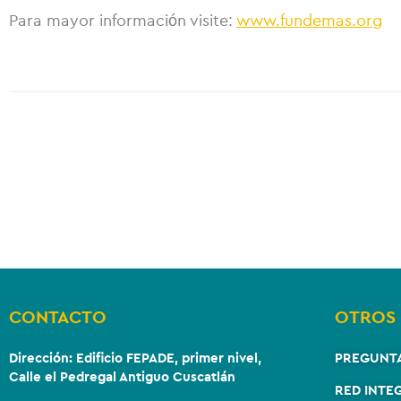
Para mayor información visite:
www.fundemas.org
CONTACTO
OTROS 
Dirección:
Edificio FEPADE, primer nivel,
PREGUNT
Calle el Pedregal Antiguo Cuscatlán
RED INTE