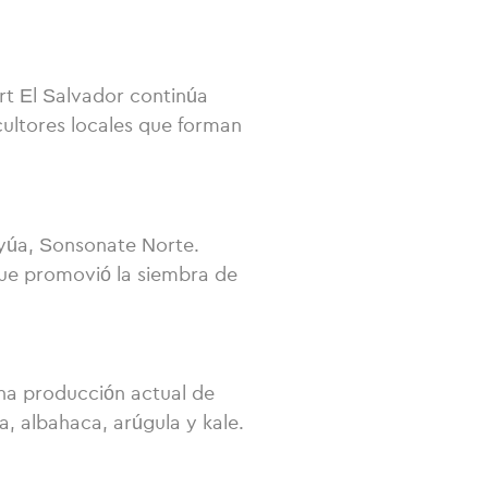
art El Salvador continúa
icultores locales que forman
uayúa, Sonsonate Norte.
 que promovió la siembra de
na producción actual de
a, albahaca, arúgula y kale.