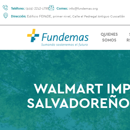
Teléfono:
(503) 2212-1799
Correo:
info@fundemas.org
Dirección:
Edificio FEPADE, primer nivel, Calle el Pedregal Antiguo Cuscatlán
QUIENES
SOMOS
R
WALMART IMP
SALVADOREÑO 