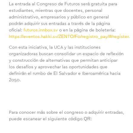
La entrada al Congreso de Futuros será gratuita para
estudiantes, mientras que docentes, personal
administrativo, empresarios y público en general
podrán adquirir sus entradas a través de la página
oficial:
futuros.innbox.sv
o en la página de boletería:
https://eventos.hakki.sv/ZENTO/F0/registro_pay/#/register
.
Con esta iniciativa, la UCA y las instituciones
organizadoras buscan consolidar un espacio de reflexión
y construcción de alternativas que permitan anticipar
los desafíos y aprovechar las oportunidades que
definirán el rumbo de El Salvador e Iberoamérica hacia
2050.
Para conocer más sobre el congreso o adquirir entradas,
puede escanear el siguiente código QR: