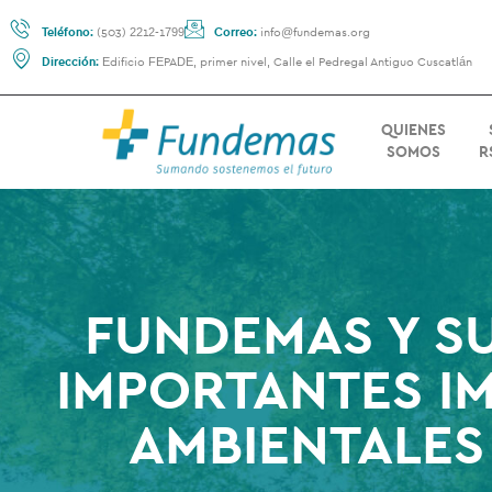
Teléfono:
(503) 2212-1799
Correo:
info@fundemas.org
Dirección:
Edificio FEPADE, primer nivel, Calle el Pedregal Antiguo Cuscatlán
QUIENES
SOMOS
R
FUNDEMAS Y S
IMPORTANTES I
AMBIENTALES