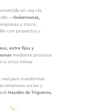
convertido en una vía
Gobernanza,
cción —
 empresas y micro,
ión con proyectos y
os, entre fijos y
rsonas
mediante procesos
co y otros temas
 real para transformar
ras empresas socias y
Haydée de Trigueros,
resó