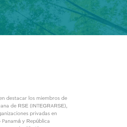
den destacar los miembros de
icana de RSE (INTEGRARSE),
ganizaciones privadas en
do Panamá y República