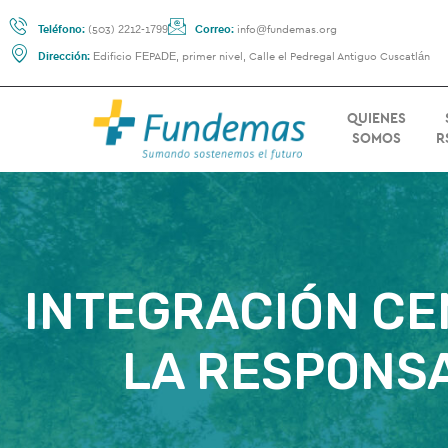
Teléfono:
(503) 2212-1799
Correo:
info@fundemas.org
Dirección:
Edificio FEPADE, primer nivel, Calle el Pedregal Antiguo Cuscatlán
QUIENES
SOMOS
R
INTEGRACIÓN CE
LA RESPONSA