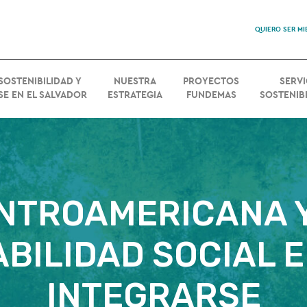
QUIERO SER M
SOSTENIBILIDAD Y
NUESTRA
PROYECTOS
SERVI
SE EN EL SALVADOR
ESTRATEGIA
FUNDEMAS
SOSTENIBI
NTROAMERICANA Y
BILIDAD SOCIAL 
INTEGRARSE