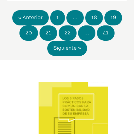
« Anterior
1
…
18
19
20
21
22
…
41
Siguiente »